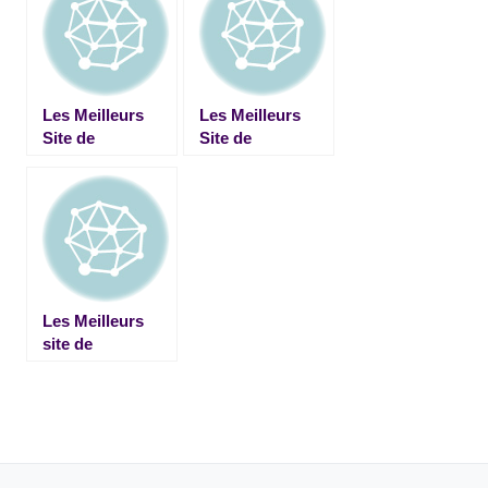
Retraité
physique
Les Meilleurs
Les Meilleurs
Site de
Site de
Rencontres
Rencontres
Black, Metisse &
Libertin et
Asiat
Échangiste
Les Meilleurs
site de
rencontres Geek,
Gamer et Nerd