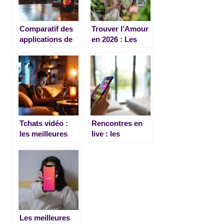
Comparatif des
Trouver l’Amour
applications de
en 2026 : Les
rencontres :
Meilleures
Adopteunmec,
Applications à
Badoo, et Happn
Explorer
Tchats vidéo :
Rencontres en
les meilleures
live : les
applications
meilleures
pour des
applications
rencontres plus
vidéo pour des
authentiques
connexions
instantanées
Les meilleures