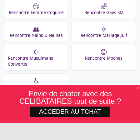
😏
🌈
Rencontre Femme Coquine
Rencontre Gays SM
👥
✡️
Rencontre Nains & Naines
Rencontre Mariage Juif
☪️
😊
Rencontre Musulmans
Rencontre Moches
Convertis
♿
Rencontre Femmes
×
Envie de chater avec des
Handicapées
CELIBATAIRES tout de suite ?
ACCEDER AU TCHAT
Blog Rencontre | Copyright © 2014-2022 |
Rencontre-sur-
internet.info