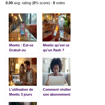
0.00
avg. rating (
0
% score) -
0
votes
Meetic : Est-ce
Meetic qu’est ce
Gratuit ou
qu’un flash ?
Payant ?
Comment en
envoyer ou en
recevoir ?
L’utilisation de
Comment résilier
Meetic 3 jours
son abonnement
gratuit : possible
Elite Rencontre
ou pas ?
et se désinscrire