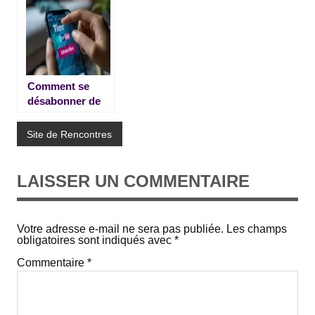
Comment se
désabonner de
Tinder –
Résiliation
Site de Rencontres
Abonnement et
Suppression de
Compte
LAISSER UN COMMENTAIRE
Votre adresse e-mail ne sera pas publiée.
Les champs
obligatoires sont indiqués avec
*
Commentaire
*